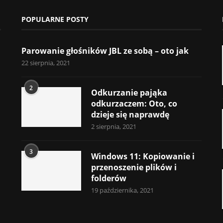
POPULARNE POSTY
Parowanie głośników JBL ze sobą – oto jak
22 sierpnia, 2021
2
Odkurzanie pająka
odkurzaczem: Oto, co
dzieje się naprawdę
2 sierpnia, 2021
3
Windows 11: Kopiowanie i
przenoszenie plików i
folderów
19 października, 2021