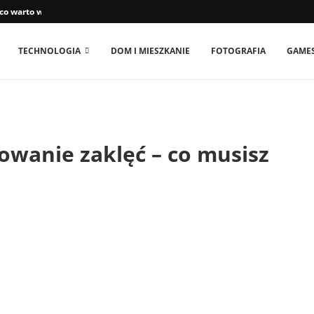
 co warto wiedzieć
TECHNOLOGIA
DOM I MIESZKANIE
FOTOGRAFIA
GAME
towanie zaklęć – co musisz