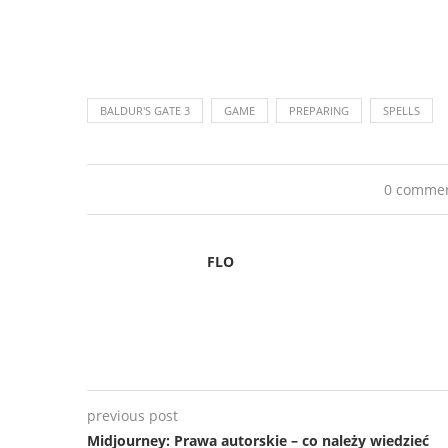
BALDUR'S GATE 3
GAME
PREPARING
SPELLS
0 comme
FLO
previous post
Midjourney: Prawa autorskie – co należy wiedzieć