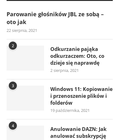
Parowanie głośników JBL ze sobą –
oto jak
22 sierpnia, 2021
2
Odkurzanie pająka
odkurzaczem: Oto, co
dzieje się naprawdę
2 sierpnia, 2021
3
Windows 11: Kopiowanie
i przenoszenie plików i
folderów
19 października, 2021
4
Anulowanie DAZN: Jak
anulować subskrypcję