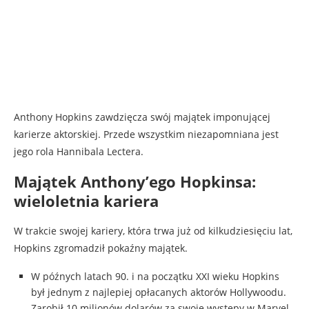
Anthony Hopkins zawdzięcza swój majątek imponującej
karierze aktorskiej. Przede wszystkim niezapomniana jest
jego rola Hannibala Lectera.
Majątek Anthony’ego Hopkinsa:
wieloletnia kariera
W trakcie swojej kariery, która trwa już od kilkudziesięciu lat,
Hopkins zgromadził pokaźny majątek.
W późnych latach 90. i na początku XXI wieku Hopkins
był jednym z najlepiej opłacanych aktorów Hollywoodu.
Zarobił 10 milionów dolarów za swoje występy w Marvel