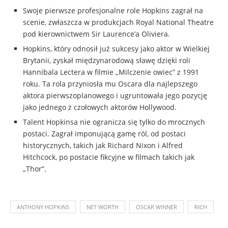
Swoje pierwsze profesjonalne role Hopkins zagrał na
scenie, zwłaszcza w produkcjach Royal National Theatre
pod kierownictwem Sir Laurence’a Oliviera.
Hopkins, który odnosił już sukcesy jako aktor w Wielkiej
Brytanii, zyskał międzynarodową sławę dzięki roli
Hannibala Lectera w filmie „Milczenie owiec” z 1991
roku. Ta rola przyniosła mu Oscara dla najlepszego
aktora pierwszoplanowego i ugruntowała jego pozycję
jako jednego z czołowych aktorów Hollywood.
Talent Hopkinsa nie ogranicza się tylko do mrocznych
postaci. Zagrał imponującą gamę ról, od postaci
historycznych, takich jak Richard Nixon i Alfred
Hitchcock, po postacie fikcyjne w filmach takich jak
„Thor”.
ANTHONY HOPKINS
NET WORTH
OSCAR WINNER
RICH