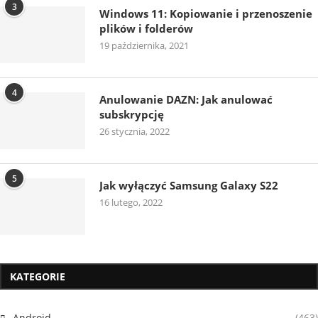
3
Windows 11: Kopiowanie i przenoszenie
plików i folderów
19 października, 2021
4
Anulowanie DAZN: Jak anulować
subskrypcję
26 stycznia, 2022
5
Jak wyłączyć Samsung Galaxy S22
16 lutego, 2022
KATEGORIE
Android
(463)