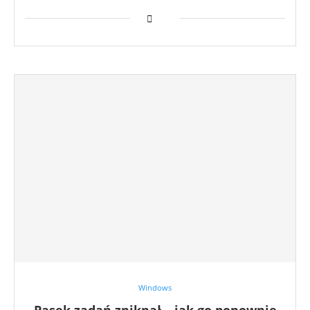
Windows
Pasek zadań zniknął – jak go ponownie