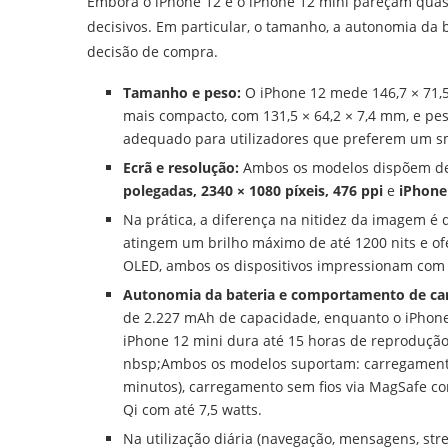
Embora o iPhone 12 e o iPhone 12 mini pareçam quase
decisivos. Em particular, o tamanho, a autonomia d
decisão de compra.
Tamanho e peso:
O iPhone 12 mede 146,7 × 71,5
mais compacto, com 131,5 × 64,2 × 7,4 mm, e pe
adequado para utilizadores que preferem um s
Ecrã e resolução:
Ambos os modelos dispõem de
polegadas, 2340 × 1080 píxeis, 476 ppi
e
iPhone 
Na prática, a diferença na nitidez da imagem é
atingem um brilho máximo de até 1200 nits e of
OLED, ambos os dispositivos impressionam com co
Autonomia da bateria e comportamento de c
de 2.227 mAh de capacidade, enquanto o iPhone
iPhone 12 mini dura até 15 horas de reprodução
nbsp;Ambos os modelos suportam: carregamento 
minutos), carregamento sem fios via MagSafe com
Qi com até 7,5 watts.
Na utilização diária (navegação, mensagens, st