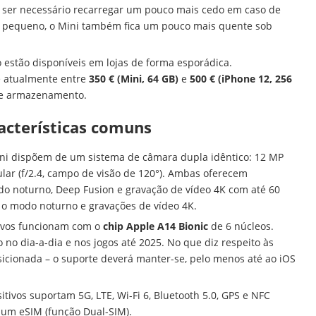
e ser necessário recarregar um pouco mais cedo em caso de
is pequeno, o Mini também fica um pouco mais quente sob
 estão disponíveis em lojas de forma esporádica.
e atualmente entre
350 € (Mini, 64 GB)
e
500 € (iPhone 12, 256
de armazenamento.
racterísticas comuns
ini dispõem de um sistema de câmara dupla idêntico: 12 MP
ular (f/2.4, campo de visão de 120°). Ambas oferecem
do noturno, Deep Fusion e gravação de vídeo 4K com até 60
 o modo noturno e gravações de vídeo 4K.
ivos funcionam com o
chip Apple A14 Bionic
de 6 núcleos.
no dia-a-dia e nos jogos até 2025. No que diz respeito às
sicionada – o suporte deverá manter-se, pelo menos até ao iOS
tivos suportam 5G, LTE, Wi-Fi 6, Bluetooth 5.0, GPS e NFC
e um eSIM (função Dual-SIM).