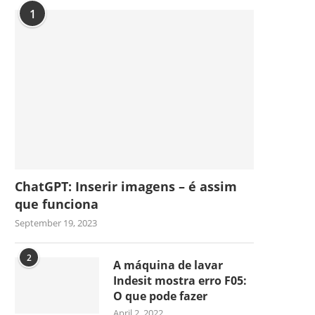
1
ChatGPT: Inserir imagens – é assim
que funciona
September 19, 2023
2
A máquina de lavar
Indesit mostra erro F05:
O que pode fazer
April 2, 2022