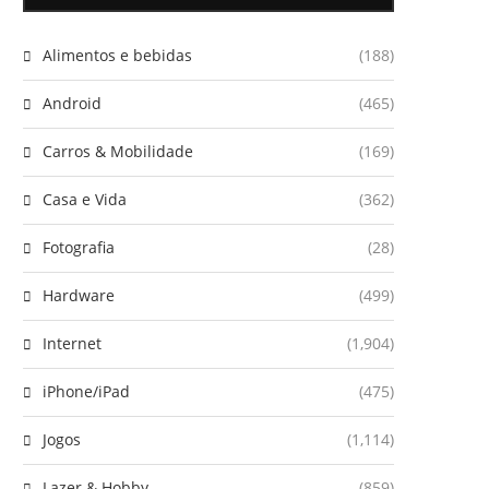
Alimentos e bebidas
(188)
Android
(465)
Carros & Mobilidade
(169)
Casa e Vida
(362)
Fotografia
(28)
Hardware
(499)
Internet
(1,904)
iPhone/iPad
(475)
Jogos
(1,114)
Lazer & Hobby
(859)