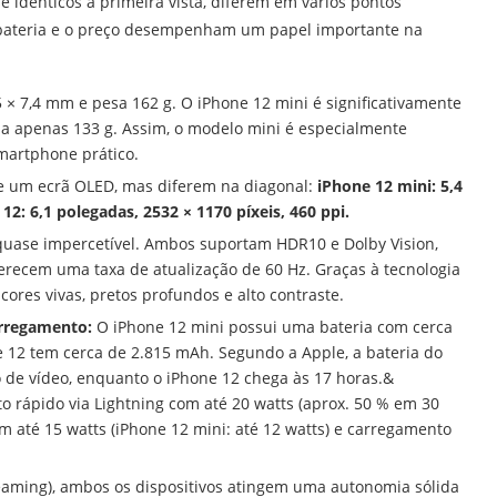
 idênticos à primeira vista, diferem em vários pontos
a bateria e o preço desempenham um papel importante na
 × 7,4 mm e pesa 162 g. O iPhone 12 mini é significativamente
sa apenas 133 g. Assim, o modelo mini é especialmente
martphone prático.
 um ecrã OLED, mas diferem na diagonal:
iPhone 12 mini: 5,4
12: 6,1 polegadas, 2532 × 1170 píxeis, 460 ppi.
 quase impercetível. Ambos suportam HDR10 e Dolby Vision,
erecem uma taxa de atualização de 60 Hz. Graças à tecnologia
res vivas, pretos profundos e alto contraste.
arregamento:
O iPhone 12 mini possui uma bateria com cerca
 12 tem cerca de 2.815 mAh. Segundo a Apple, a bateria do
 de vídeo, enquanto o iPhone 12 chega às 17 horas.&
rápido via Lightning com até 20 watts (aprox. 50 % em 30
 até 15 watts (iPhone 12 mini: até 12 watts) e carregamento
reaming), ambos os dispositivos atingem uma autonomia sólida