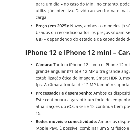
para um dia – no caso do Mini, no entanto, pod
utilização intensiva. Devido ao seu formato ma
carga.
Preço (em 2025):
Novos, ambos os modelos já só
Usados ou recondicionados, os preços situam-s
GB)
– dependendo do estado e da capacidade 
iPhone 12 e iPhone 12 mini – Ca
Câmara:
Tanto o iPhone 12 como o iPhone 12 m
grande angular (f/1.6) e 12 MP ultra grande ang
estabilização ótica de imagem, Smart HDR 3, mo
fps. A câmara frontal de 12 MP também suporta
Processador e desempenho:
Ambos os disposit
Este continuará a garantir um forte desempenho 
atualizações do iOS, a série 12 continua bem po
19.
Redes móveis e conectividade:
Ambos os disposi
(Apple Pay). É possível combinar um SIM físico 