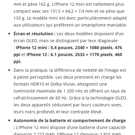
mm et pèse 162 g. L’iPhone 12 mini est nettement plus
compact avec ses 131,5 × 64,2 × 7,4 mm et ne pèse que
133 g. Le modèle mini est donc particulièrement adapté
aux utilisateurs qui préfèrent un smartphone maniable.
Écran et résolution :
Les deux modèles disposent d’un
écran OLED, mais se distinguent par leur diagonale
:
iPhone 12 mini : 5,4 pouces, 2340 × 1080 pixels, 476
ppi
et
iPhone 12 : 6,1 pouces, 2532 × 1170 pixels, 460
ppi.
Dans la pratique, la différence de netteté de l’image est
à peine perceptible. Les deux prennent en charge les
formats HDR10 et Dolby Vision, atteignent une
luminosité maximale de 1 200 nits et offrent un taux de
rafraîchissement de 60 Hz. Grâce à la technologie OLED,
les deux appareils séduisent par leurs couleurs vives,
leurs noirs profonds et leur contraste élevé.
Autonomie de la batterie et comportement de charge
:
L’iPhone 12 mini dispose d’une batterie d’une capacité
d’environ 2 227 mAh, l’iPhone 12 d’environ 2 815 mAh.