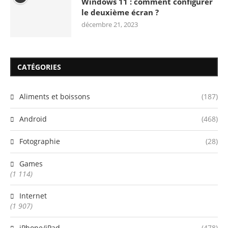
Windows 11 : comment configurer
le deuxième écran ?
décembre 21, 2023
CATÉGORIES
Aliments et boissons
(187)
Android
(468)
Fotographie
(28)
Games
(1 114)
Internet
(1 907)
iPhone/iPad
(478)