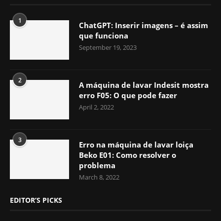
1
ChatGPT: Inserir imagens – é assim
que funciona
September 19, 2023
2
A máquina de lavar Indesit mostra
erro F05: O que pode fazer
April 2, 2022
3
Erro na máquina de lavar loiça
Beko E01: Como resolver o
problema
March 8, 2022
EDITOR’S PICKS