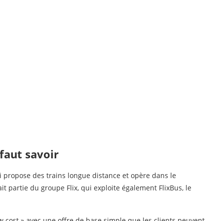
 faut savoir
i propose des trains longue distance et opère dans le
it partie du groupe Flix, qui exploite également FlixBus, le
w cost » avec une offre de base simple que les clients peuvent