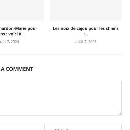
chardon-Marie pour
Les noix de cajou pour les chiens
ns : voici à...
:...
oût 7, 2026
août 7, 2026
E A COMMENT