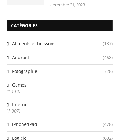
décembre 21, 2023
CATÉGORIES
Aliments et boissons
(187)
Android
(468)
Fotographie
(28)
Games
(1 114)
Internet
(1 907)
iPhone/iPad
(478)
Logiciel
(602)