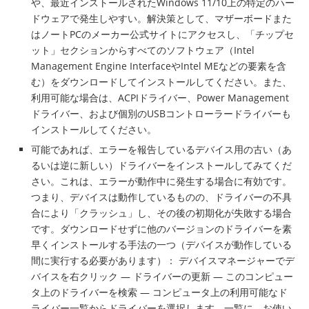
や、最近インストールされたWindows 11/10上の特定のハー
ドウェアで発生しやすい。解決策として、マザーボードまた
はノートPCのメーカー公式サイトにアクセスし、「チップセ
ット」セクションからすべてのソフトウェア（Intel
Management Engine InterfaceやIntel MEなどの要素を含
む）をダウンロードしてインストールしてください。また、
利用可能な場合は、ACPIドライバー、Power Management
ドライバー、および個別のUSBコントローラードライバーも
インストールしてください。
可能であれば、エラーを報告しているデバイス用の古い（あ
るいは逆に新しい）ドライバーをインストールしてみてくだ
さい。これは、エラーが動作中に発生する場合に有効です。
つまり、デバイスは動作しているものの、ドライバーの不具
合により「クラッシュ」し、その後の初期化が失敗する場合
です。ダウンロードせずに他のバージョンのドライバーを素
早くインストールする手法の一つ（デバイスが動作している
間に実行する必要があります）： デバイスマネージャーでデ
バイスを右クリック — ドライバーの更新 — このコンピュー
タ上のドライバーを検索 — コンピュータ上の利用可能なド
ライバー一覧からドライバーを選択します。一覧に、お使い