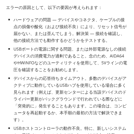
エラーの原因として、以下の要因が考えられます：
ハードウェアの問題 — デバイスやコネクタ、ケーブルの接
点の損傷や酸化（および接続不良）により、リセット信号が
届かない、または歪んでしまう。解決策 — 接続を確認し、
他の接続方法でも動作するかどうかをテストする。
USBポートの電源に関する問題、または外部電源なしの接続
デバイスの消費電力が過剰であること。念のため、AIDA64
やHWiNFOなどのユーティリティを使用して、5Vラインの電
圧を確認することをお勧めします。
デバイスからの応答待ちタイムアウト。多数のデバイスがア
クティブに動作しているUSBハブを使用している場合に多く
見られます（例えば、更新センターによる当該デバイスのド
ライバー更新がバックグラウンドで行われている際などに
「突発的に」発生することもあります。この場合は、コンピ
ュータを再起動するか、本手順の最初の方法で解決できま
す）。
USBホストコントローラの動作不良。特に、新しいシステム