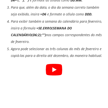
D6+1;“”);“”)
e formate as células como
DD.MM.
Para que, além da data, o dia da semana correto também
seja exibido, insira
=D6
e formate a célula como
DDD.
Para exibir também a semana do calendário para fevereiro,
insira a fórmula
=SE.ERRO(SEMANA DO
CALENDÁRIO(D6;2);“”)
nos campos correspondentes do mês
de fevereiro.
Agora pode selecionar as três colunas do mês de fevereiro e
copiá-las para a direita até dezembro, da maneira habitual.