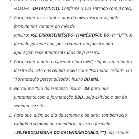
«Data»:
=DATA(A1;1;1)
. Confirme a sua entrada com [Enter].
Para exibir os restantes dias do mês, insira a seguinte
fórmula nos campos do mês de
janeiro:
=SE.ERRO(SE(MÊS(D6+1)=MÊS(D$6); D6+1;“”);“”)
.
A
fórmula garante que, por exemplo, em janeiro não
apareçam repentinamente dias de fevereiro.
Para exibir a data no formato “
dia.mês
”, clique com o botão
direito do rato nas células e selecione “
Formatar célula
”. Em
“
Formatação personalizada
”, insira
DD.MM.
.
Na coluna “Dia da semana”, insira
=D6
para que,
juntamente com a formatação
DDD.
, seja exibido o dia da
semana correto.
Para que, além do dia da semana e da data, também seja
exibida a semana do calendário, insira a fórmula
=SE.ERRO(SEMANA DO CALENDÁRIO(D6;2);“”)
nas células