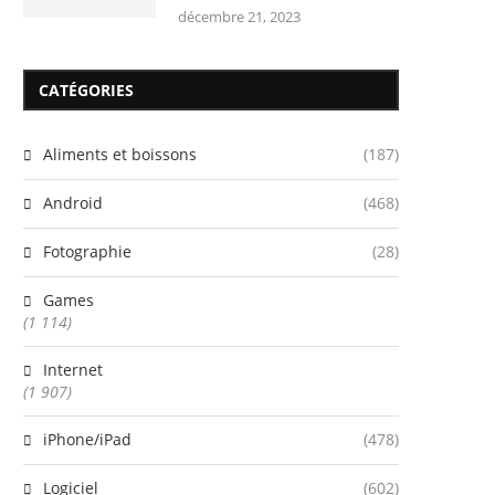
décembre 21, 2023
CATÉGORIES
Aliments et boissons
(187)
Android
(468)
Fotographie
(28)
Games
(1 114)
Internet
(1 907)
iPhone/iPad
(478)
Logiciel
(602)