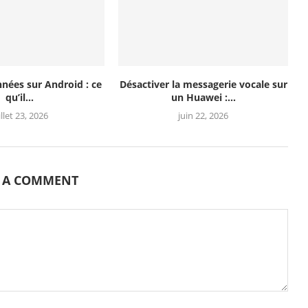
nnées sur Android : ce
Désactiver la messagerie vocale sur
qu’il...
un Huawei :...
illet 23, 2026
juin 22, 2026
E A COMMENT