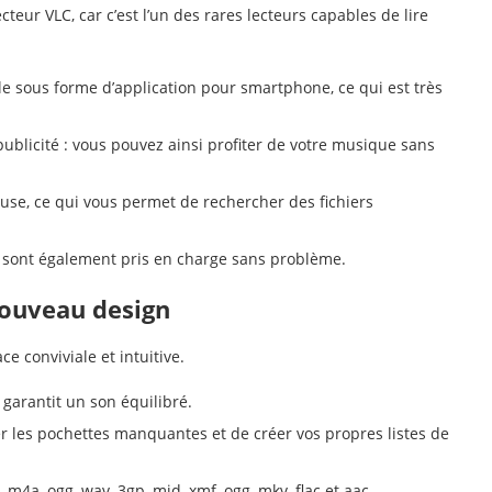
teur VLC, car c’est l’un des rares lecteurs capables de lire
le sous forme d’application pour smartphone, ce qui est très
publicité : vous pouvez ainsi profiter de votre musique sans
use, ce qui vous permet de rechercher des fichiers
s sont également pris en charge sans problème.
nouveau design
e conviviale et intuitive.
 garantit un son équilibré.
er les pochettes manquantes et de créer vos propres listes de
m4a, ogg, wav, 3gp, mid, xmf, ogg, mkv, flac et aac.