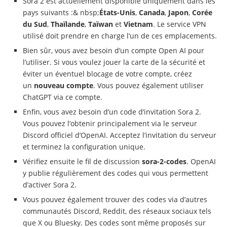
Sora 2 est actuellement disponible uniquement dans les
pays suivants :& nbsp;
États-Unis
,
Canada
,
Japon
,
Corée
du Sud
,
Thaïlande
,
Taïwan
et
Vietnam
. Le service VPN
utilisé doit prendre en charge l’un de ces emplacements.
Bien sûr, vous avez besoin d’un compte Open AI pour
l’utiliser. Si vous voulez jouer la carte de la sécurité et
éviter un éventuel blocage de votre compte, créez
un
nouveau compte
. Vous pouvez également utiliser
ChatGPT via ce compte.
Enfin, vous avez besoin d’un code d’invitation Sora 2.
Vous pouvez l’obtenir principalement via le serveur
Discord officiel d’OpenAI. Acceptez l’invitation du serveur
et terminez la configuration unique.
Vérifiez ensuite le fil de discussion
sora-2-codes
. OpenAI
y publie régulièrement des codes qui vous permettent
d’activer Sora 2.
Vous pouvez également trouver des codes via d’autres
communautés Discord, Reddit, des réseaux sociaux tels
que X ou Bluesky. Des codes sont même proposés sur