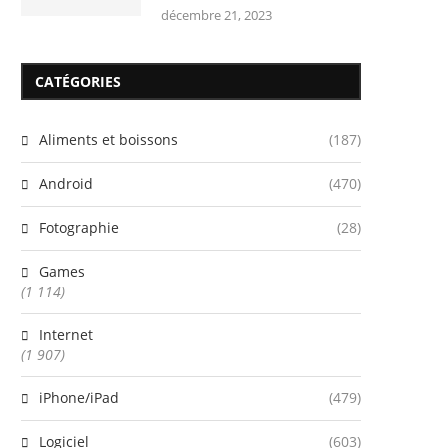
décembre 21, 2023
CATÉGORIES
Aliments et boissons
(187)
Android
(470)
Fotographie
(28)
Games
(1 114)
Internet
(1 907)
iPhone/iPad
(479)
Logiciel
(603)