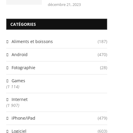
décembre 21, 2023
CATÉGORIES
Aliments et boissons
(187)
Android
(470)
Fotographie
(28)
Games
(1 114)
Internet
(1 907)
iPhone/iPad
(479)
Logiciel
(603)