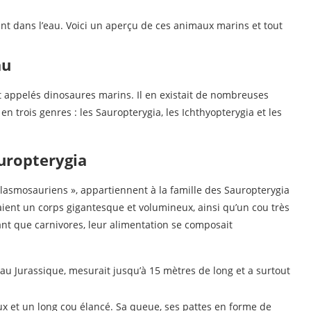
ent dans l’eau. Voici un aperçu de ces animaux marins et tout
au
t appelés dinosaures marins. Il en existait de nombreuses
n trois genres : les Sauropterygia, les Ichthyopterygia et les
auropterygia
lasmosauriens », appartiennent à la famille des Sauropterygia
vaient un corps gigantesque et volumineux, ainsi qu’un cou très
 tant que carnivores, leur alimentation se composait
é au Jurassique, mesurait jusqu’à 15 mètres de long et a surtout
x et un long cou élancé. Sa queue, ses pattes en forme de