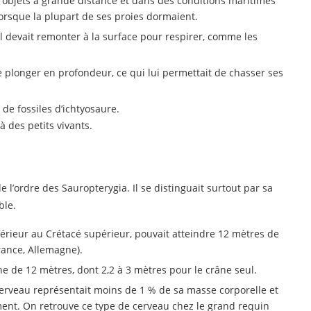
 objets à grande distance et dans des conditions maritimes
 lorsque la plupart de ses proies dormaient.
qu’il devait remonter à la surface pour respirer, comme les
e plonger en profondeur, ce qui lui permettait de chasser ses
de fossiles d’ichtyosaure.
 des petits vivants.
l’ordre des Sauropterygia. Il se distinguait surtout par sa
ble.
inférieur au Crétacé supérieur, pouvait atteindre 12 mètres de
rance, Allemagne).
 de 12 mètres, dont 2,2 à 3 mètres pour le crâne seul.
cerveau représentait moins de 1 % de sa masse corporelle et
ement. On retrouve ce type de cerveau chez le grand requin