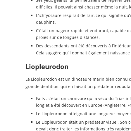
Ses yeux géants lui permettaient de repérer des
difficiles. Il pouvait ainsi chasser même la nuit,
L’ichtyosaure respirait de l’air, ce qui signifie 
dauphins.
C’était un nageur rapide et endurant, capable d
proies sur de longues distances.
Des descendants ont été découverts à l’intérieur 
Cela suggère qu’il donnait également naissance à
Liopleurodon
Le Liopleurodon est un dinosaure marin bien connu de 
grande dentition, qui en faisait un prédateur redouta
Faits : c’était un carnivore qui a vécu du Trias 
long et a été découvert en Europe (Angleterre, F
Le Liopleurodon atteignait une longueur moyenne
Le Liopleurodon était un prédateur visuel. Son 
devait donc traiter les informations très rapid