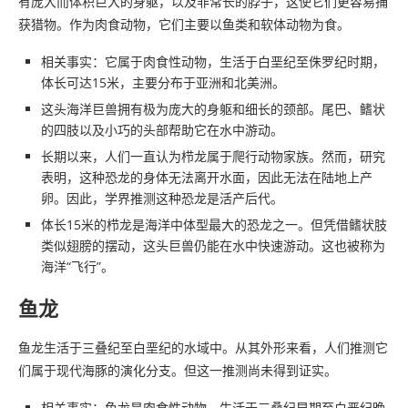
有庞大而体积巨大的身躯，以及非常长的脖子，这使它们更容易捕
获猎物。作为肉食动物，它们主要以鱼类和软体动物为食。
相关事实：它属于肉食性动物，生活于白垩纪至侏罗纪时期，
体长可达15米，主要分布于亚洲和北美洲。
这头海洋巨兽拥有极为庞大的身躯和细长的颈部。尾巴、鳍状
的四肢以及小巧的头部帮助它在水中游动。
长期以来，人们一直认为栉龙属于爬行动物家族。然而，研究
表明，这种恐龙的身体无法离开水面，因此无法在陆地上产
卵。因此，学界推测这种恐龙是活产后代。
体长15米的栉龙是海洋中体型最大的恐龙之一。但凭借鳍状肢
类似翅膀的摆动，这头巨兽仍能在水中快速游动。这也被称为
海洋“飞行”。
鱼龙
鱼龙生活于三叠纪至白垩纪的水域中。从其外形来看，人们推测它
们属于现代海豚的演化分支。但这一推测尚未得到证实。
相关事实：鱼龙是肉食性动物，生活于三叠纪早期至白垩纪晚