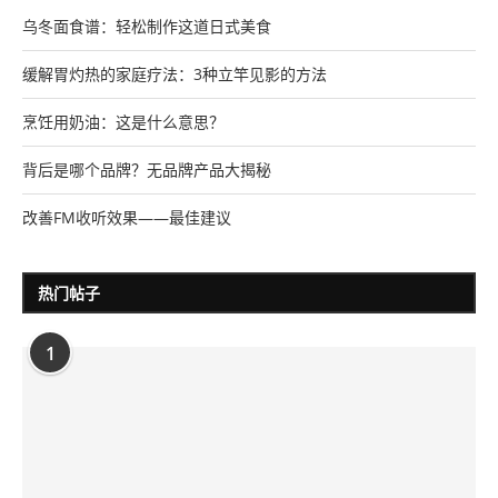
乌冬面食谱：轻松制作这道日式美食
缓解胃灼热的家庭疗法：3种立竿见影的方法
烹饪用奶油：这是什么意思？
背后是哪个品牌？无品牌产品大揭秘
改善FM收听效果——最佳建议
热门帖子
1