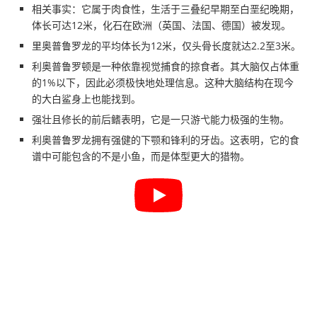
相关事实：它属于肉食性，生活于三叠纪早期至白垩纪晚期，
体长可达12米，化石在欧洲（英国、法国、德国）被发现。
里奥普鲁罗龙的平均体长为12米，仅头骨长度就达2.2至3米。
利奥普鲁罗顿是一种依靠视觉捕食的掠食者。其大脑仅占体重
的1%以下，因此必须极快地处理信息。这种大脑结构在现今
的大白鲨身上也能找到。
强壮且修长的前后鳍表明，它是一只游弋能力极强的生物。
利奥普鲁罗龙拥有强健的下颚和锋利的牙齿。这表明，它的食
谱中可能包含的不是小鱼，而是体型更大的猎物。