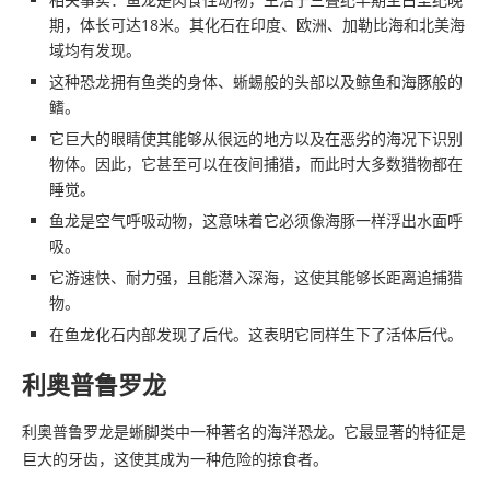
期，体长可达18米。其化石在印度、欧洲、加勒比海和北美海
域均有发现。
这种恐龙拥有鱼类的身体、蜥蜴般的头部以及鲸鱼和海豚般的
鳍。
它巨大的眼睛使其能够从很远的地方以及在恶劣的海况下识别
物体。因此，它甚至可以在夜间捕猎，而此时大多数猎物都在
睡觉。
鱼龙是空气呼吸动物，这意味着它必须像海豚一样浮出水面呼
吸。
它游速快、耐力强，且能潜入深海，这使其能够长距离追捕猎
物。
在鱼龙化石内部发现了后代。这表明它同样生下了活体后代。
利奥普鲁罗龙
利奥普鲁罗龙是蜥脚类中一种著名的海洋恐龙。它最显著的特征是
巨大的牙齿，这使其成为一种危险的掠食者。