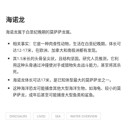
海诺龙
海诺龙属于白垩纪晚期的莫萨萨龙属。
相关事实：它是一种肉食性动物，生活在白垩纪晚期，体长可
达12-17米，在欧洲、加拿大和南极洲都有发现。
其1.5米长的头骨呈尖状，且结构坚固。研究人员推测，它利
用这种头骨通过冲撞使对手或猎物失去战斗能力，甚至将其杀
死。
海诺龙体长可达17米，是已知体型最大的莫萨萨龙之一。
这种海洋恐龙可能捕食其他大型海洋生物，如海龟、较小的莫
萨萨龙，成年后甚至可能捕食大型鱼类和鲨鱼。
DINOSAURS
LIVED
SEA
WATER OVERVIEW