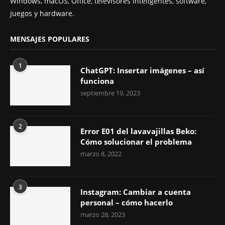
Windows, macOS, Office, televisores inteligentes, software,
juegos y hardware.
MENSAJES POPULARES
1
ChatGPT: Insertar imágenes – así
funciona
septiembre 19, 2023
2
Error E01 del lavavajillas Beko:
Cómo solucionar el problema
marzo 8, 2022
3
Instagram: Cambiar a cuenta
personal – cómo hacerlo
marzo 28, 2023