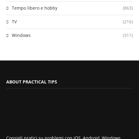
Tempo libero e hobby
(863)
TV
(216)
Windows
(311)
ABOUT PRACTICAL TIPS
Consigli pratici su problemi con iOS, Android, Windows,